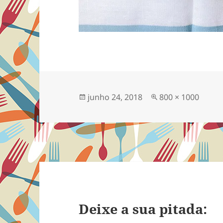
Publicado
Tamanho
junho 24, 2018
800 × 1000
em
completo
Deixe a sua pitada: