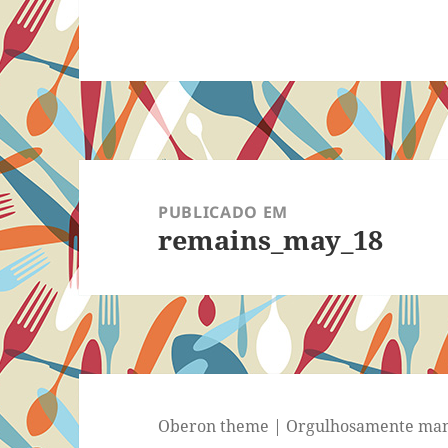
Navegação
de
PUBLICADO EM
remains_may_18
Post
Oberon theme
|
Orgulhosamente man