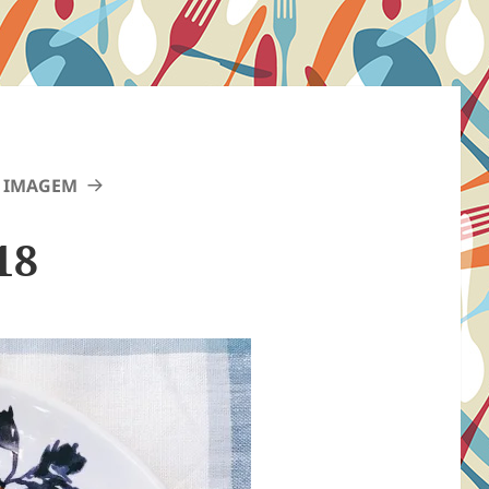
 IMAGEM
18