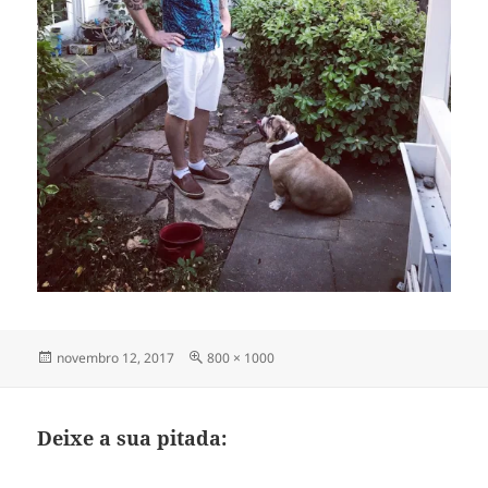
Publicado
Tamanho
novembro 12, 2017
800 × 1000
em
completo
Deixe a sua pitada: