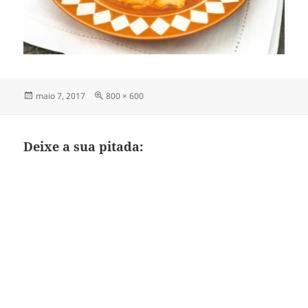
Publicado
Tamanho
maio 7, 2017
800 × 600
em
completo
Deixe a sua pitada: