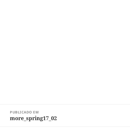
Navegação
PUBLICADO EM
de
more_spring17_02
Post