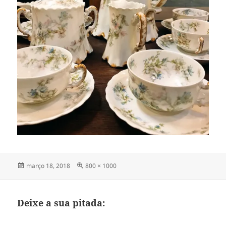
Publicado
Tamanho
março 18, 2018
800 × 1000
em
completo
Deixe a sua pitada: