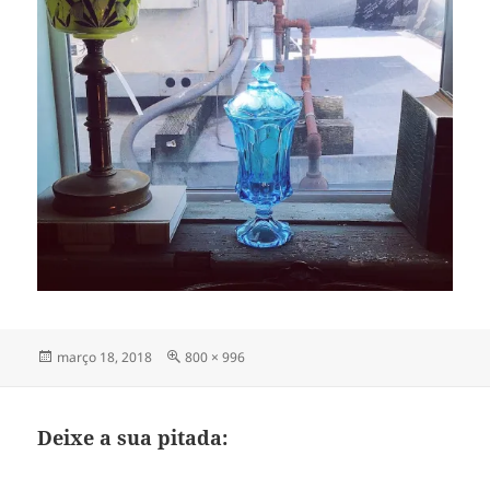
Publicado
Tamanho
março 18, 2018
800 × 996
em
completo
Deixe a sua pitada: