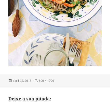
Publicado
Tamanho
abril 25, 2018
800 × 1000
em
completo
Deixe a sua pitada: