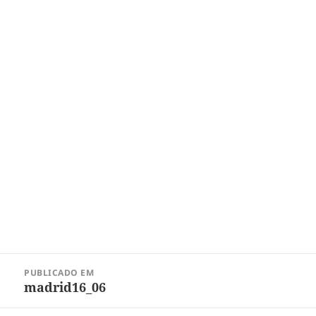
Navegação
PUBLICADO EM
de
madrid16_06
Post