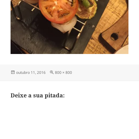
Publicado
Tamanho
outubro 11, 2016
800 × 800
em
completo
Deixe a sua pitada: