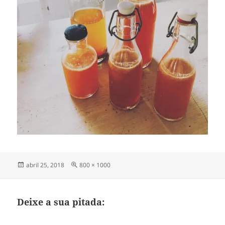
Publicado
Tamanho
abril 25, 2018
800 × 1000
em
completo
Deixe a sua pitada: