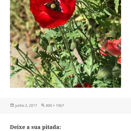
Publicado
Tamanho
junho 2, 2017
800 × 1067
em
completo
Deixe a sua pitada: