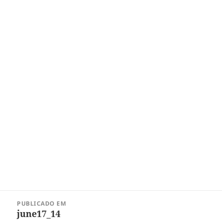
Navegação
PUBLICADO EM
de
june17_14
Post