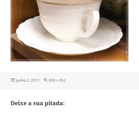
Publicado
Tamanho
junho 2, 2017
800 × 852
em
completo
Deixe a sua pitada: