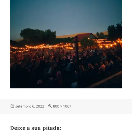
Publicado
Tamanho
setembro 6, 2022
800 × 1067
em
completo
Deixe a sua pitada: