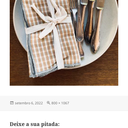
Publicado
Tamanho
setembro 6, 2022
800 × 1067
em
completo
Deixe a sua pitada: