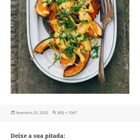
Publicado
Tamanho
fevereiro 25, 2020
800 × 1067
em
completo
Deixe a sua pitada: