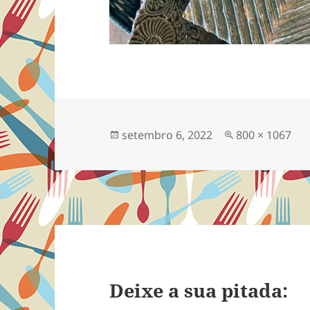
Publicado
Tamanho
setembro 6, 2022
800 × 1067
em
completo
Deixe a sua pitada: