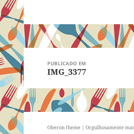
Navegação
de
PUBLICADO EM
IMG_3377
Post
Oberon theme
|
Orgulhosamente man