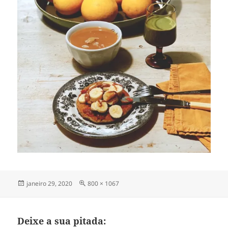
Publicado
Tamanho
janeiro 29, 2020
800 × 1067
em
completo
Deixe a sua pitada: