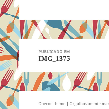
Navegação
de
PUBLICADO EM
IMG_1375
Post
Oberon theme
|
Orgulhosamente man