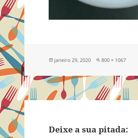
Publicado
Tamanho
janeiro 29, 2020
800 × 1067
em
completo
Deixe a sua pitada: