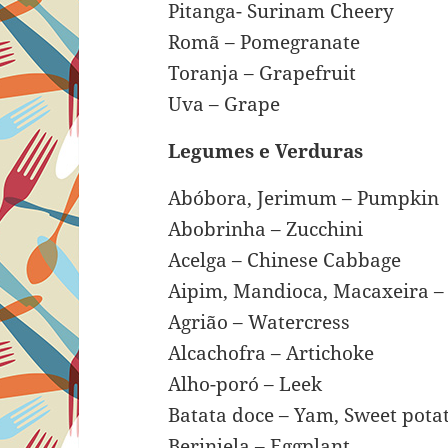
Pitanga- Surinam Cheery
Romã – Pomegranate
Toranja – Grapefruit
Uva – Grape
Legumes e Verduras
Abóbora, Jerimum – Pumpkin
Abobrinha – Zucchini
Acelga – Chinese Cabbage
Aipim, Mandioca, Macaxeira –
Agrião – Watercress
Alcachofra – Artichoke
Alho-poró – Leek
Batata doce – Yam, Sweet pota
Berinjela – Eggplant