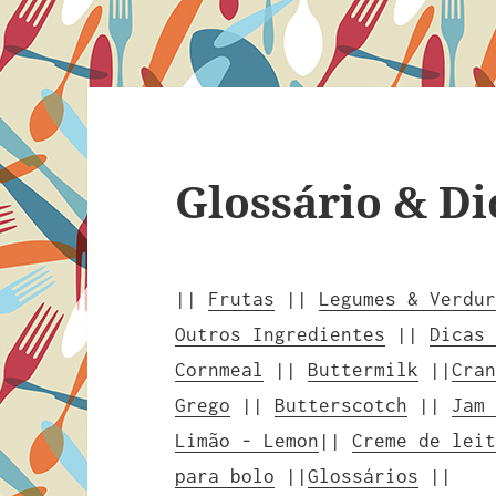
Glossário & Di
||
Frutas
||
Legumes & Verdu
Outros Ingredientes
||
Dicas
Cornmeal
||
Buttermilk
||
Cra
Grego
||
Butterscotch
||
Jam
Limão - Lemon
||
Creme de lei
para bolo
||
Glossários
||