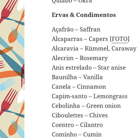
Quiabo – Okra
Ervas & Condimentos
Açafrão – Saffran
Alcaparras – Capers [
FOTO
]
Alcaravia – Kümmel, Caraway
Alecrim – Rosemary
Anis estrelado – Star anise
Baunilha – Vanilla
Canela – Cinnamon
Capim-santo – Lemongrass
Cebolinha – Green onion
Ciboulettes – Chives
Coentro – Cilantro
Cominho – Cumin