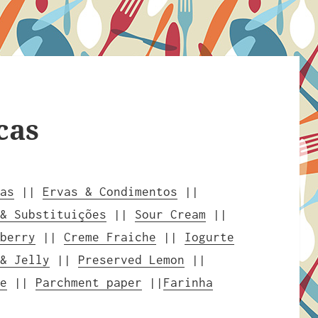
cas
ras
||
Ervas & Condimentos
||
 & Substituições
||
Sour Cream
||
nberry
||
Creme Fraiche
||
Iogurte
 & Jelly
||
Preserved Lemon
||
te
||
Parchment paper
||
Farinha