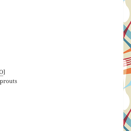
O
]
Sprouts