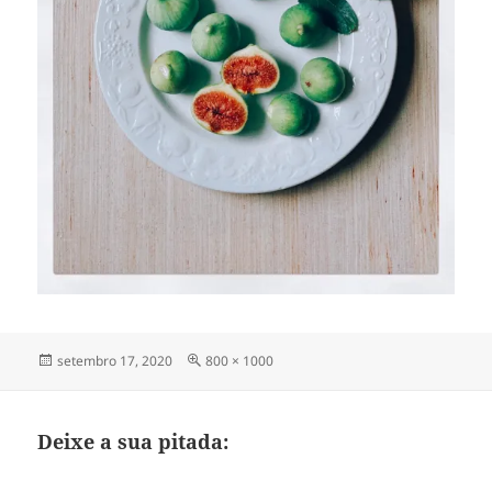
Publicado
Tamanho
setembro 17, 2020
800 × 1000
em
completo
Deixe a sua pitada: