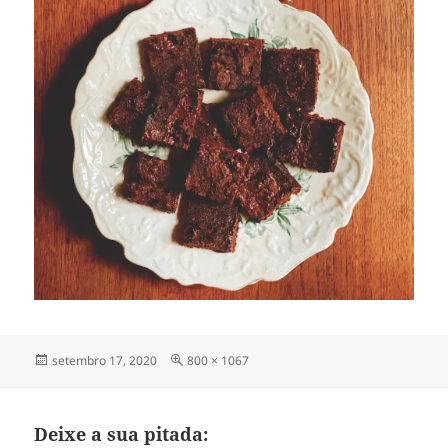
Publicado
Tamanho
setembro 17, 2020
800 × 1067
em
completo
Deixe a sua pitada: