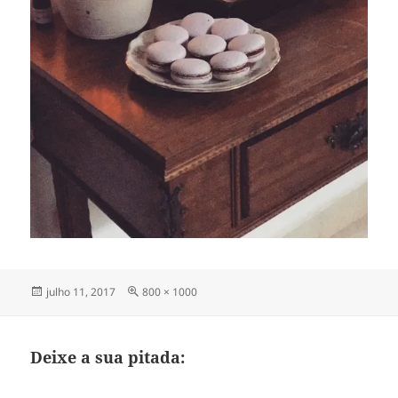
Publicado
Tamanho
julho 11, 2017
800 × 1000
em
completo
Deixe a sua pitada: