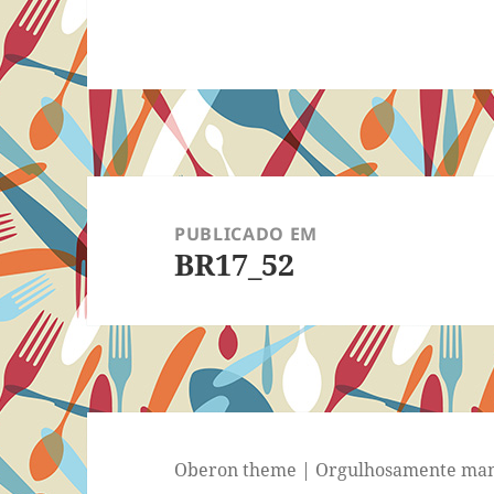
Navegação
de
PUBLICADO EM
BR17_52
Post
Oberon theme
|
Orgulhosamente man