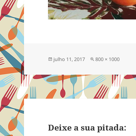
Publicado
Tamanho
julho 11, 2017
800 × 1000
em
completo
Deixe a sua pitada: