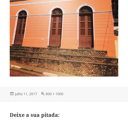
Publicado
Tamanho
julho 11, 2017
800 × 1000
em
completo
Deixe a sua pitada: