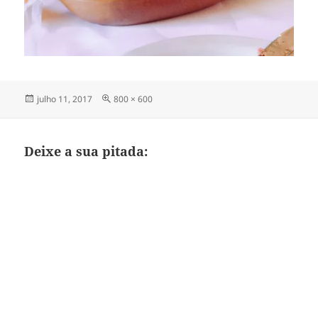
Publicado
Tamanho
julho 11, 2017
800 × 600
em
completo
Deixe a sua pitada: