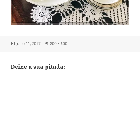
Publicado
Tamanho
julho 11, 2017
800 × 600
em
completo
Deixe a sua pitada: