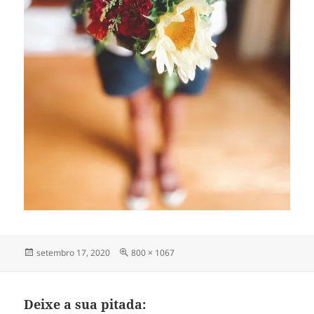
Publicado
Tamanho
setembro 17, 2020
800 × 1067
em
completo
Deixe a sua pitada: