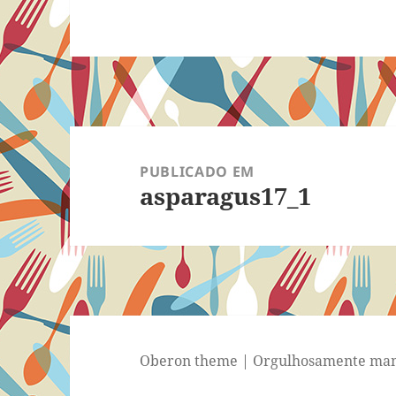
Navegação
de
PUBLICADO EM
asparagus17_1
Post
Oberon theme
|
Orgulhosamente man