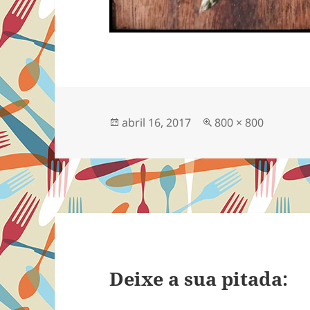
Publicado
Tamanho
abril 16, 2017
800 × 800
em
completo
Deixe a sua pitada: