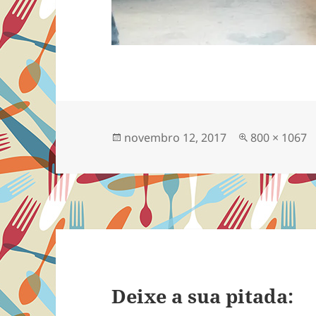
Publicado
Tamanho
novembro 12, 2017
800 × 1067
em
completo
Deixe a sua pitada: