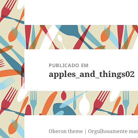
Navegação
de
PUBLICADO EM
apples_and_things02
Post
Oberon theme
|
Orgulhosamente man