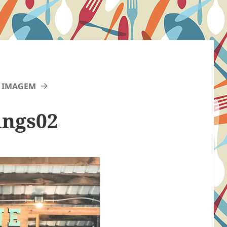
 IMAGEM
ings02