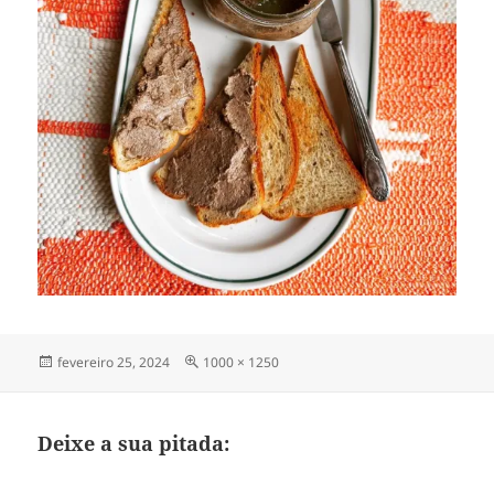
Publicado
Tamanho
fevereiro 25, 2024
1000 × 1250
em
completo
Deixe a sua pitada: