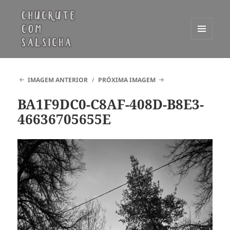
MENU
E
Chucrute com Salsicha
WIDGETS
IMAGEM ANTERIOR
PRÓXIMA IMAGEM
BA1F9DC0-C8AF-408D-B8E3-
46636705655E