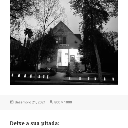
Publicado
Tamanho
dezembro 21, 2021
800 × 1000
em
completo
Deixe a sua pitada: