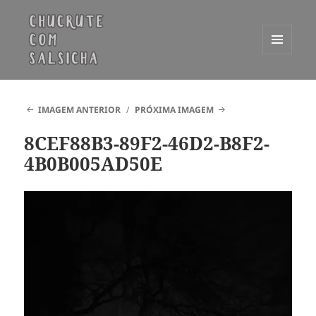
MENU
E
Chucrute com Salsicha
WIDGETS
IMAGEM ANTERIOR
PRÓXIMA IMAGEM
8CEF88B3-89F2-46D2-B8F2-
4B0B005AD50E