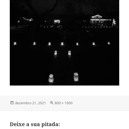
Publicado
Tamanho
dezembro 21, 2021
800 × 1000
em
completo
Deixe a sua pitada: