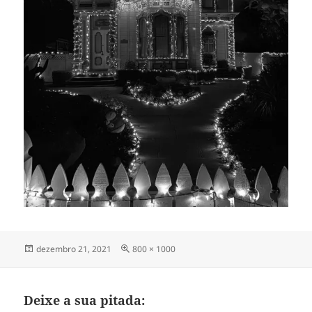
Publicado
Tamanho
dezembro 21, 2021
800 × 1000
em
completo
Deixe a sua pitada: