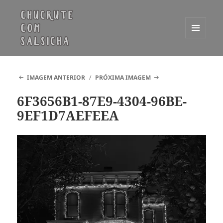
MENU
E
Chucrute com Salsicha
WIDGETS
IMAGEM ANTERIOR
PRÓXIMA IMAGEM
6F3656B1-87E9-4304-96BE-
9EF1D7AEFEEA