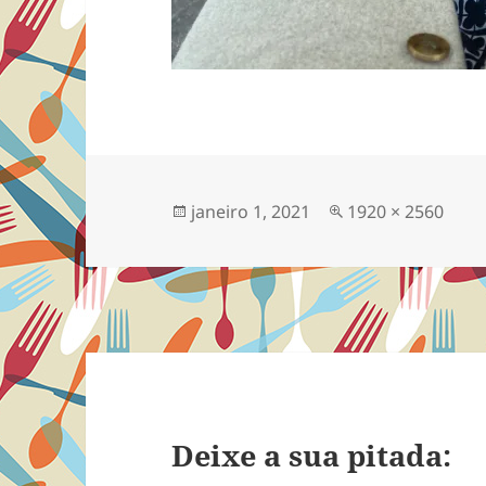
Publicado
Tamanho
janeiro 1, 2021
1920 × 2560
em
completo
Deixe a sua pitada: