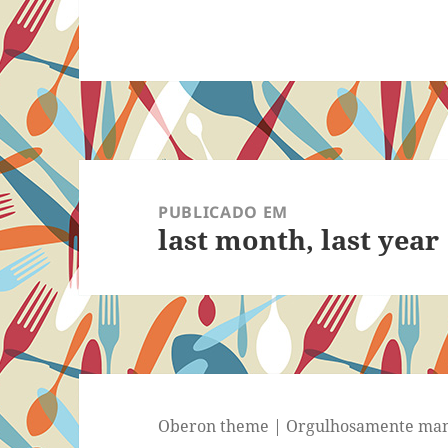
Navegação
de
PUBLICADO EM
last month, last year
Post
Oberon theme
|
Orgulhosamente man