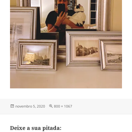
Publicado
Tamanho
novembro 5, 2020
800 × 1067
em
completo
Deixe a sua pitada: