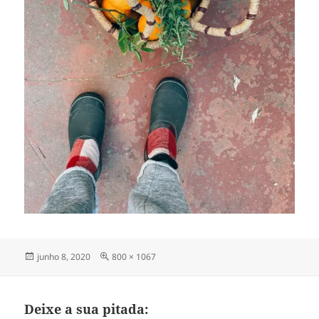
Publicado
Tamanho
junho 8, 2020
800 × 1067
em
completo
Deixe a sua pitada: