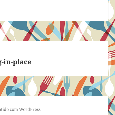
-in-place
tido com WordPress