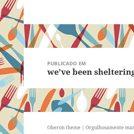
Navegação
de
PUBLICADO EM
we’ve been sheltering
Post
Oberon theme
|
Orgulhosamente man