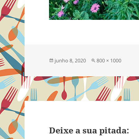
Publicado
Tamanho
junho 8, 2020
800 × 1000
em
completo
Deixe a sua pitada: