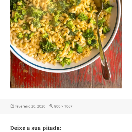
Publicado
Tamanho
fevereiro 20, 2020
800 × 1067
em
completo
Deixe a sua pitada: