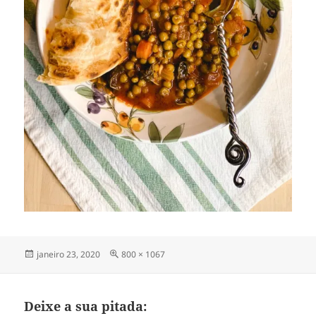
Publicado
Tamanho
janeiro 23, 2020
800 × 1067
em
completo
Deixe a sua pitada: