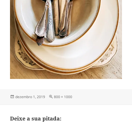
Publicado
Tamanho
dezembro 1, 2019
800 × 1000
em
completo
Deixe a sua pitada: