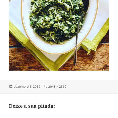
Publicado
Tamanho
dezembro 1, 2019
2048 × 2560
em
completo
Deixe a sua pitada: