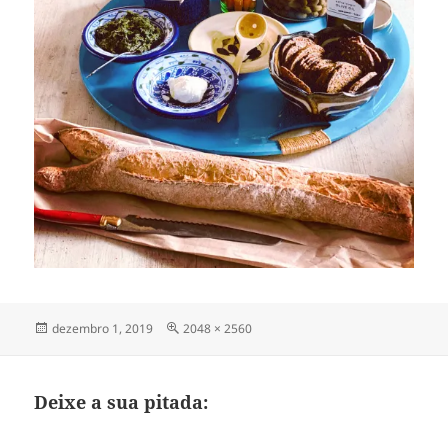
Publicado
Tamanho
dezembro 1, 2019
2048 × 2560
em
completo
Deixe a sua pitada: