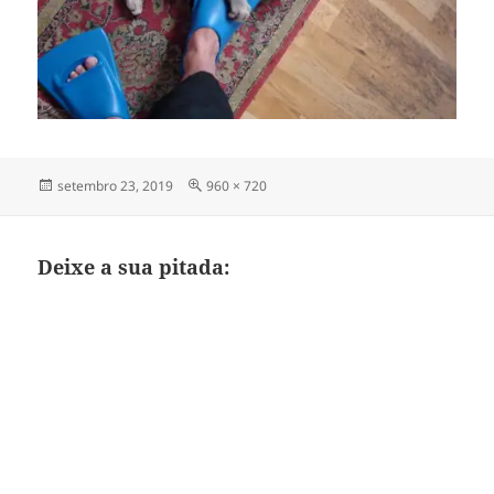
Publicado
Tamanho
setembro 23, 2019
960 × 720
em
completo
Deixe a sua pitada: