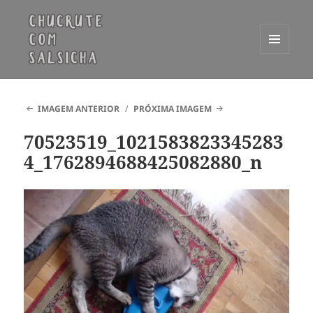
MENU
E
Chucrute com Salsicha
WIDGETS
IMAGEM ANTERIOR
PRÓXIMA IMAGEM
70523519_1021583823345283
4_1762894688425082880_n