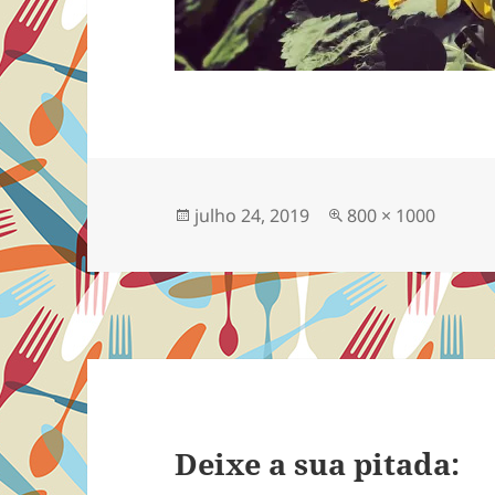
Publicado
Tamanho
julho 24, 2019
800 × 1000
em
completo
Deixe a sua pitada: