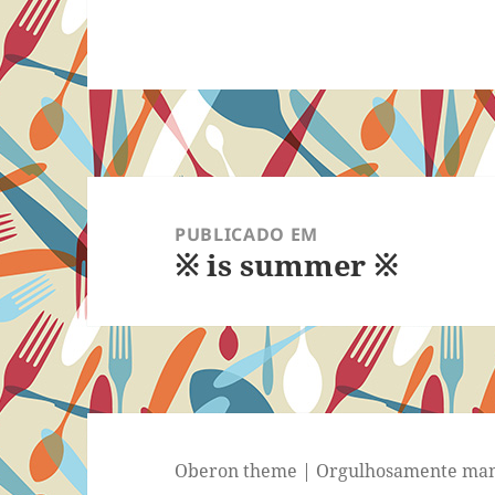
Navegação
de
PUBLICADO EM
※ is summer ※
Post
Oberon theme
|
Orgulhosamente man