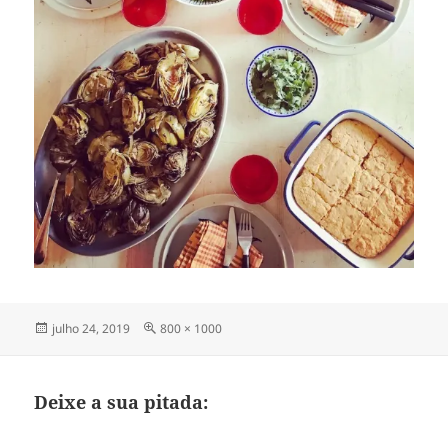
Publicado
Tamanho
julho 24, 2019
800 × 1000
em
completo
Deixe a sua pitada: