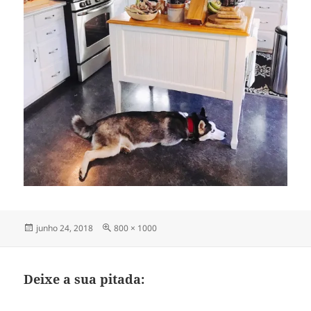
Publicado
Tamanho
junho 24, 2018
800 × 1000
em
completo
Deixe a sua pitada: