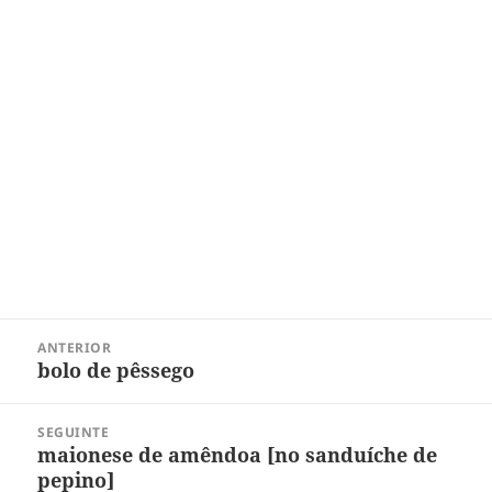
Navegação
ANTERIOR
de
bolo de pêssego
Post
Post
anterior:
SEGUINTE
maionese de amêndoa [no sanduíche de
Próximo
pepino]
post: