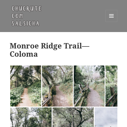
MENU
E
Chucrute com Salsicha
WIDGETS
Monroe Ridge Trail––
Coloma