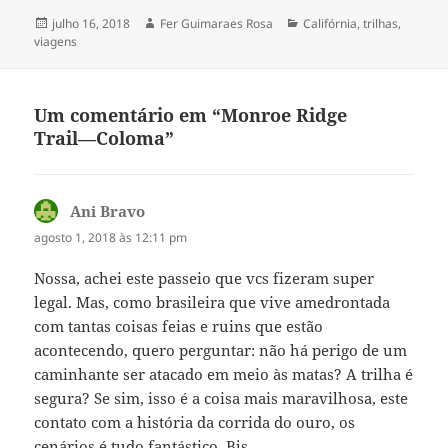
Publicado
Autor
Categorias
julho 16, 2018
Fer Guimaraes Rosa
Califórnia
,
trilhas
,
em
viagens
Um comentário em “Monroe Ridge
Trail––Coloma”
Ani Bravo
disse:
agosto 1, 2018 às 12:11 pm
Nossa, achei este passeio que vcs fizeram super
legal. Mas, como brasileira que vive amedrontada
com tantas coisas feias e ruins que estão
acontecendo, quero perguntar: não há perigo de um
caminhante ser atacado em meio às matas? A trilha é
segura? Se sim, isso é a coisa mais maravilhosa, este
contato com a história da corrida do ouro, os
cenários é tudo fantástico. Bjs.