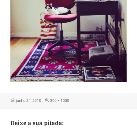
Publicado
Tamanho
junho 24, 2018
800 × 1000
em
completo
Deixe a sua pitada: