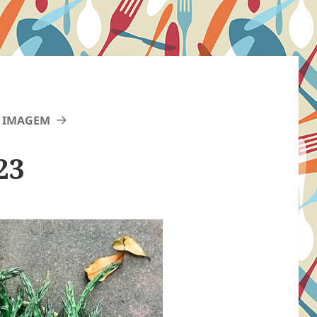
 IMAGEM
23