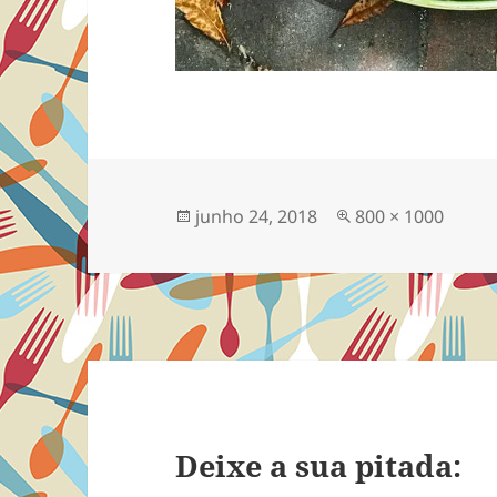
Publicado
Tamanho
junho 24, 2018
800 × 1000
em
completo
Deixe a sua pitada: