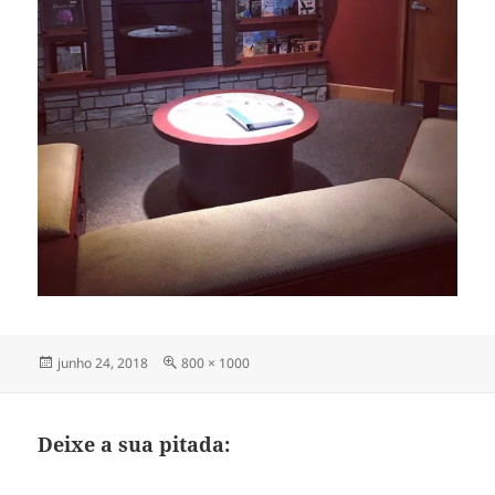
Publicado
Tamanho
junho 24, 2018
800 × 1000
em
completo
Deixe a sua pitada: