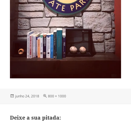
Publicado
Tamanho
junho 24, 2018
800 × 1000
em
completo
Deixe a sua pitada: